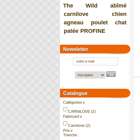
The Wild
abîmé
carnilove
chien
agneau
poulet
chat
patée
PROFINE
Newsletter
Catalogue
Catégories
v
CARNILOVE
(2)
Fabricant
v
Carnilove
(2)
Prix
v
Tranche :