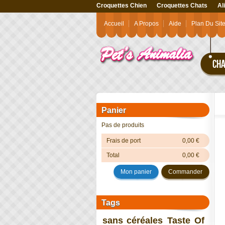
Croquettes Chien
Croquettes Chats
Al
Accueil
A Propos
Aide
Plan Du Sit
CHA
Panier
Pas de produits
Frais de port
0,00 €
Total
0,00 €
Mon panier
Commander
Tags
sans céréales
Taste Of