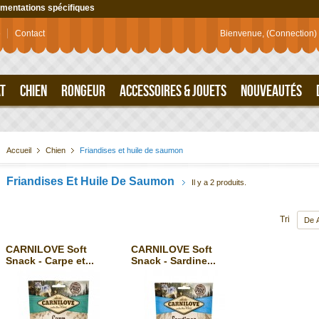
imentations spécifiques
e
Contact
Bienvenue,
(Connection)
T
CHIEN
RONGEUR
ACCESSOIRES & JOUETS
NOUVEAUTÉS
Accueil
Chien
Friandises et huile de saumon
Friandises Et Huile De Saumon
Il y a 2 produits.
Tri
CARNILOVE Soft
CARNILOVE Soft
Snack - Carpe et...
Snack - Sardine...