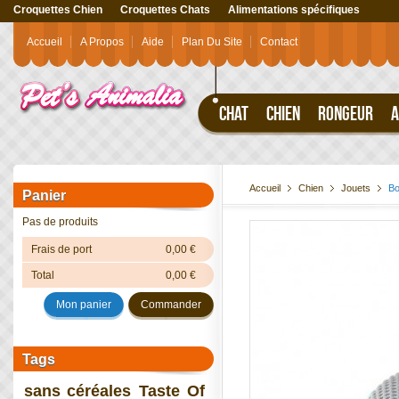
Croquettes Chien
Croquettes Chats
Alimentations spécifiques
Accueil
A Propos
Aide
Plan Du Site
Contact
CHAT
CHIEN
RONGEUR
A
Accueil
Chien
Jouets
Bo
Panier
Pas de produits
Frais de port
0,00 €
Total
0,00 €
Mon panier
Commander
Tags
sans céréales
Taste Of