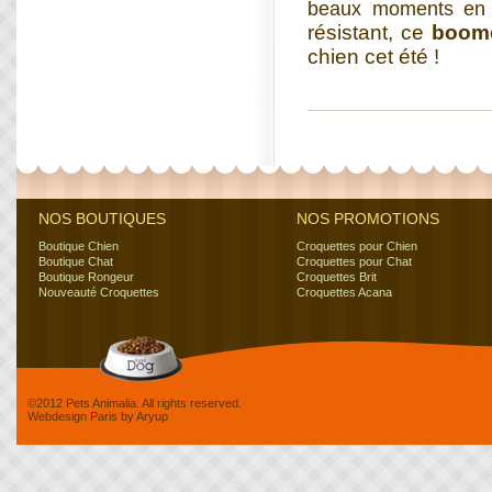
beaux moments en p
résistant, ce
boome
chien cet été !
NOS BOUTIQUES
NOS PROMOTIONS
Boutique Chien
Croquettes pour Chien
Boutique Chat
Croquettes pour Chat
Boutique Rongeur
Croquettes Brit
Nouveauté Croquettes
Croquettes Acana
©2012 Pets Animalia. All rights reserved.
Webdesign Paris
by
Aryup