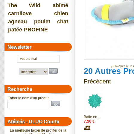
The Wild
abîmé
carnilove
chien
agneau
poulet
chat
patée
PROFINE
Newsletter
Envoyer à un 
20 Autres Pr
Précédent
Recherche
Entrer le nom d'un produit
Balle en...
7,90 €
Abîmés - DLUO Courte
Voir
La meilleure façon de profiter de la