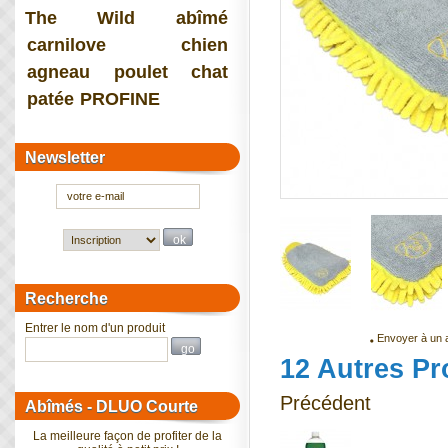
The Wild
abîmé
carnilove
chien
agneau
poulet
chat
patée
PROFINE
Newsletter
Recherche
Entrer le nom d'un produit
Envoyer à un 
12 Autres Pr
Précédent
Abîmés - DLUO Courte
La meilleure façon de profiter de la