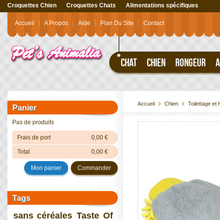
Croquettes Chien
Croquettes Chats
Alimentations spécifiques
Accueil
A Propos
Aide
Plan Du Site
Contact
CHAT
CHIEN
RONGEUR
A
Accueil
Chien
Toilettage et
Panier
Pas de produits
Frais de port
0,00 €
Total
0,00 €
Mon panier
Commander
Tags
sans céréales
Taste Of