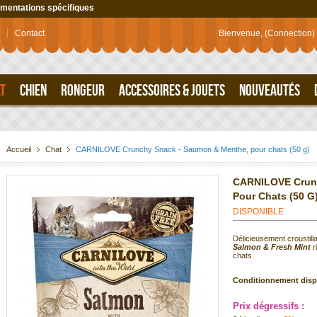
imentations spécifiques
e
Contact
Bienvenue,
(Connection)
T
CHIEN
RONGEUR
ACCESSOIRES & JOUETS
NOUVEAUTÉS
Accueil
Chat
CARNILOVE Crunchy Snack - Saumon & Menthe, pour chats (50 g)
CARNILOVE Crunc
Pour Chats (50 G
DISPONIBLE
Délicieusement croustilla
Salmon & Fresh Mint
r
chats.
Conditionnement disp
Prix dégressifs :