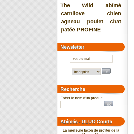
The Wild
abîmé
carnilove
chien
agneau
poulet
chat
patée
PROFINE
Newsletter
Recherche
Entrer le nom d'un produit
Abîmés - DLUO Courte
La meilleure façon de profiter de la