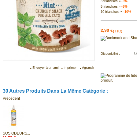
3 friandises =
-3%
5 friandises =
-5%
10 friandises =
-10%
2,90 €
(TTC)
E
Disponibilité :
Envoyer à un ami
Imprimer
Agrandir
produit.
30 Autres Produits Dans La Même Catégorie :
Précédent
SOS ODEURS...