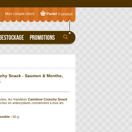
Mon compte client
Panier
0 produit
DESTOCKAGE
PROMOTIONS
hy Snack - Saumon & Menthe,
)
ntes, les friandises
Carnilove Crunchy Snack
iches en antioxydants conviennent à tous les
onible :
50 g