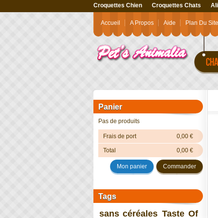
Croquettes Chien
Croquettes Chats
Al
Accueil
A Propos
Aide
Plan Du Sit
CHA
Panier
Pas de produits
Frais de port
0,00 €
Total
0,00 €
Mon panier
Commander
Tags
sans céréales
Taste Of