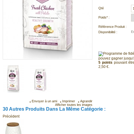
Qté
Poids* :
Référence Produit :
E
Disponibilité :
pouvez gagner jusqu
5
points
pouvant être
2,50 €
.
Envoyer à un ami
Imprimer
Agrandir
Afficher toutes les images
30 Autres Produits Dans La Même Catégorie :
Précédent