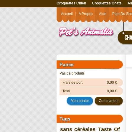
Croquettes Chien
Croquettes Chats
Al
Accueil
A Propos
Aide
Plan Du Sit
CHA
Panier
Pas de produits
Frais de port
0,00 €
Total
0,00 €
Mon panier
Commander
Tags
sans céréales
Taste Of