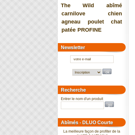
The Wild
abîmé
carnilove
chien
agneau
poulet
chat
patée
PROFINE
Newsletter
Recherche
Entrer le nom d'un produit
Abîmés - DLUO Courte
La meilleure façon de profiter de la