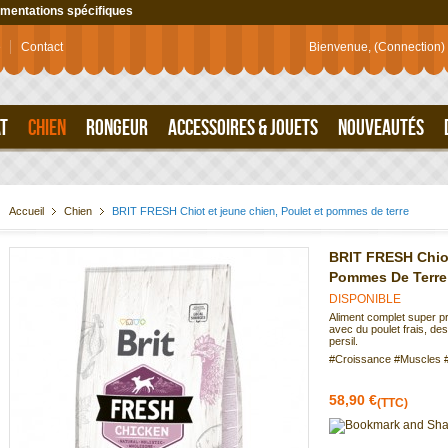
imentations spécifiques
e
Contact
Bienvenue,
(Connection)
T
CHIEN
RONGEUR
ACCESSOIRES & JOUETS
NOUVEAUTÉS
Accueil
Chien
BRIT FRESH Chiot et jeune chien, Poulet et pommes de terre
BRIT FRESH Chiot
Pommes De Terre
DISPONIBLE
Aliment complet super pr
avec du poulet frais, de
persil.
#Croissance #Muscles #
58,90 €
(TTC)