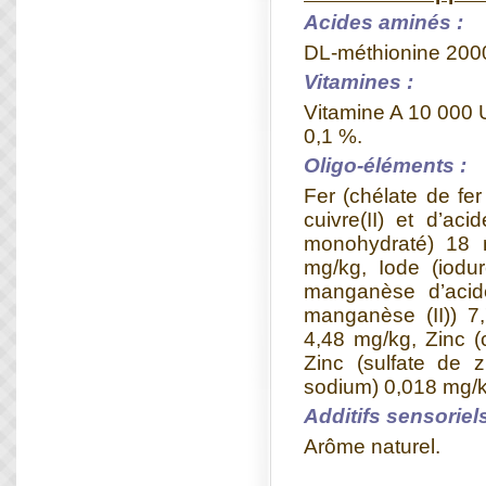
Acides aminés :
DL-méthionine 200
Vitamines :
Vitamine A 10 000 U
0,1 %.
Oligo-éléments :
Fer (chélate de fer
cuivre(II) et d’ac
monohydraté) 18 m
mg/kg, Iode (iod
manganèse d’acid
manganèse (II)) 
4,48 mg/kg, Zinc (
Zinc (sulfate de 
sodium) 0,018 mg/k
Additifs sensoriels
Arôme naturel.