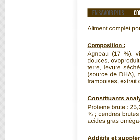
EN SAVOIR PLUS
CO
Aliment complet po
Composition :
Agneau (17 %), v
douces, ovoproduits
terre, levure séc
(source de DHA), m
framboises, extrait
Constituants analy
Protéine brute : 25,
% ; cendres brutes
acides gras oméga-
Additifs et supplé