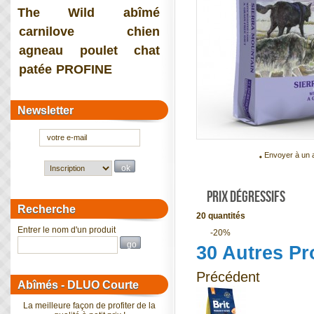
The Wild
abîmé
carnilove
chien
agneau
poulet
chat
patée
PROFINE
Newsletter
Envoyer à un 
PRIX DÉGRESSIFS
Recherche
20 quantités
Entrer le nom d'un produit
-20%
30 Autres Pr
Précédent
Abîmés - DLUO Courte
La meilleure façon de profiter de la