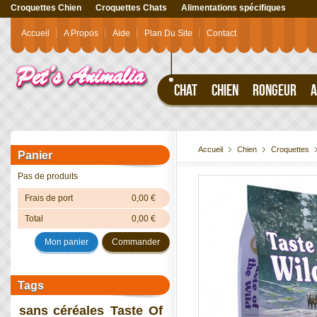
Croquettes Chien
Croquettes Chats
Alimentations spécifiques
Accueil
A Propos
Aide
Plan Du Site
Contact
CHAT
CHIEN
RONGEUR
A
Accueil
Chien
Croquettes
Panier
Pas de produits
Frais de port
0,00 €
Total
0,00 €
Mon panier
Commander
Tags
sans céréales
Taste Of