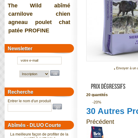
The Wild
abîmé
carnilove
chien
agneau
poulet
chat
patée
PROFINE
Newsletter
Envoyer à un 
PRIX DÉGRESSIFS
Recherche
20 quantités
Entrer le nom d'un produit
-20%
30 Autres Pr
Précédent
Abîmés - DLUO Courte
La meilleure façon de profiter de la