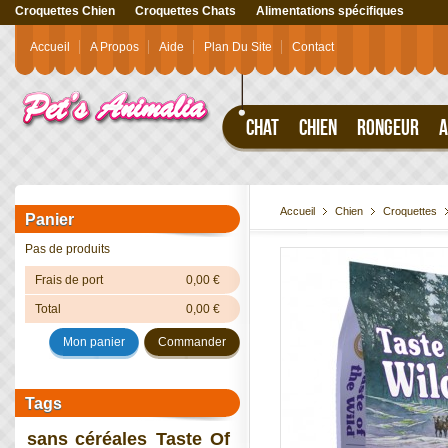
Croquettes Chien
Croquettes Chats
Alimentations spécifiques
Accueil
A Propos
Aide
Plan Du Site
Contact
CHAT
CHIEN
RONGEUR
A
Accueil
Chien
Croquettes
Panier
Pas de produits
Frais de port
0,00 €
Total
0,00 €
Mon panier
Commander
Tags
sans céréales
Taste Of