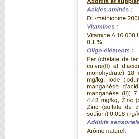
Additifs et supplé
Acides aminés :
DL-méthionine 200
Vitamines :
Vitamine A 10 000 U
0,1 %.
Oligo-éléments :
Fer (chélate de fer
cuivre(II) et d’ac
monohydraté) 18 m
mg/kg, Iode (iod
manganèse d’acid
manganèse (II)) 
4,48 mg/kg, Zinc (
Zinc (sulfate de 
sodium) 0,018 mg/k
Additifs sensoriels
Arôme naturel.