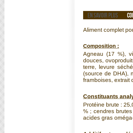
EN SAVOIR PLUS
CO
Aliment complet po
Composition :
Agneau (17 %), v
douces, ovoproduits
terre, levure séc
(source de DHA), m
framboises, extrait
Constituants analy
Protéine brute : 25,
% ; cendres brutes
acides gras oméga-